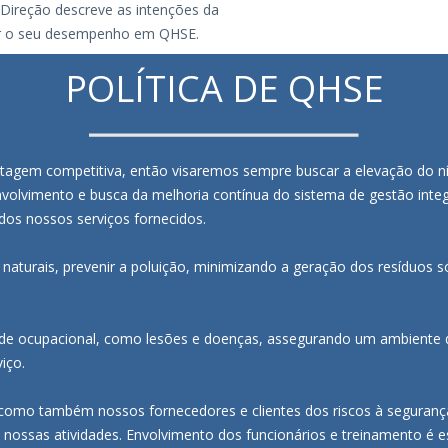
Direção descreve as intenções da
ar o seu desempenho em QHSE.
POLÍTICA DE QHSE
antagem competitiva, então visaremos sempre buscar a elevação do n
nvolvimento e busca da melhoria contínua do sistema de gestão integ
 dos nossos serviços fornecidos.
 naturais, prevenir a poluição, minimizando a geração dos resíduos s
aúde ocupacional, como lesões e doenças, assegurando um ambiente 
iço.
 como também nossos fornecedores e clientes dos riscos à seguranç
nossas atividades. Envolvimento dos funcionários e treinamento é es