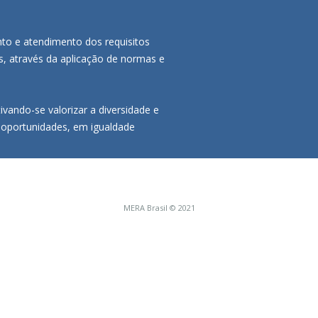
to e atendimento dos requisitos
s, através da aplicação de normas e
vando-se valorizar a diversidade e
 oportunidades, em igualdade
MERA Brasil © 2021