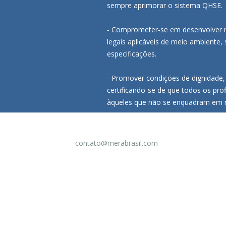
sempre aprimorar o sistema QHSE.
- Comprometer-se em desenvolver ne
legais aplicáveis de meio ambiente,
especificações.
- Promover condições de dignidade, 
certificando-se de que todos os pr
àqueles que não se enquadram em 
contato@merabrasil.com