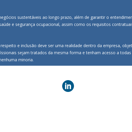
gócios sustentáveis ao longo prazo, além de garantir o entendimen
 saúde e segurança ocupacional, assim como os requisitos contratuai
respeito e inclusão deve ser uma realidade dentro da empresa, objeti
ofissionais sejam tratados da mesma forma e tenham acesso a todas
nenhuma minoria.